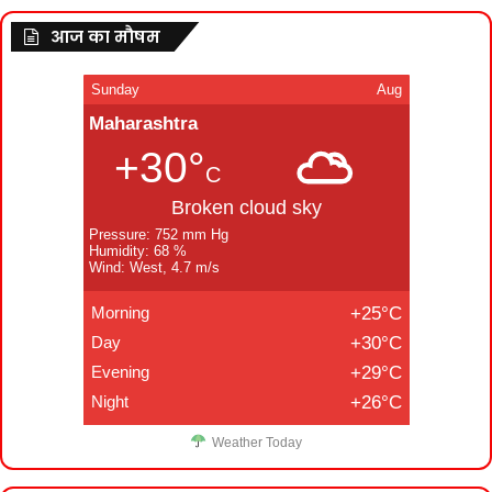
आज का मौषम
Sunday
Aug
Maharashtra
+30°
C
Broken cloud sky
Pressure: 752 mm Hg
Humidity: 68 %
Wind: West, 4.7 m/s
Morning
+25°C
Day
+30°C
Evening
+29°C
Night
+26°C
Weather Today