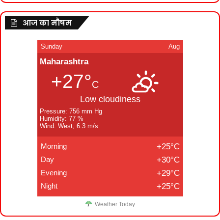
आज का मौषम
Sunday
Aug
Maharashtra
+27°
C
Low cloudiness
Pressure: 756 mm Hg
Humidity: 77 %
Wind: West, 6.3 m/s
Morning
+25°C
Day
+30°C
Evening
+29°C
Night
+25°C
Weather Today