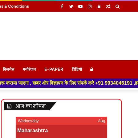
Facebook
Twitter
YouTube
Instagram
Log
Random
Search
s & Conditions
In
Article
for
Log
बिजनेस
मनोरंजन
E-PAPER
विडियो
बर ओर विज्ञापन के लिए संपर्क करे +91 9934046191 ,हमारे यूट्यूब चैनल को सबस
In
आज का मौषम
Wednesday
Aug
Maharashtra