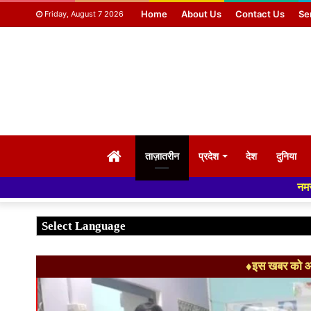
Home
About Us
Contact Us
Se
Friday, August 7 2026
HOME
ताज़ातरीन
प्रदेश
देश
दुनिया
नमस्कार हमारे न्यूज पोर्ट
♦इस खबर को आग