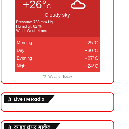
+26°
C
Cloudy sky
Pressure: 755 mm Hg
Humidity: 82 %
Wind: West, 4 m/s
Morning
+25°C
Day
+30°C
Evening
+27°C
Night
+24°C
Weather Today
Live FM Radio
लाइव शेयर मार्केट