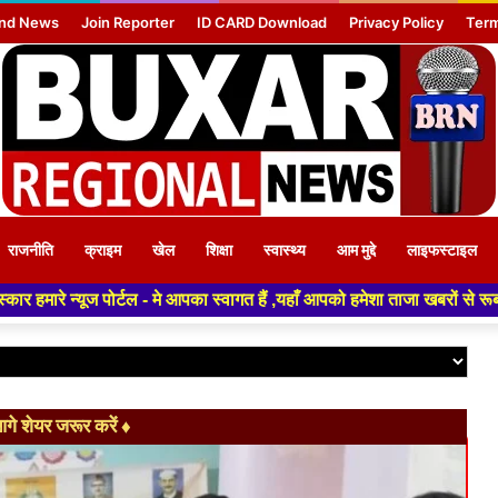
nd News
Join Reporter
ID CARD Download
Privacy Policy
Term
राजनीति
क्राइम
खेल
शिक्षा
स्वास्थ्य
आम मुद्दे
लाइफस्टाइल
ल - मे आपका स्वागत हैं ,यहाँ आपको हमेशा ताजा खबरों से रूबरू कराया जाएगा , ख
े शेयर जरूर करें ♦