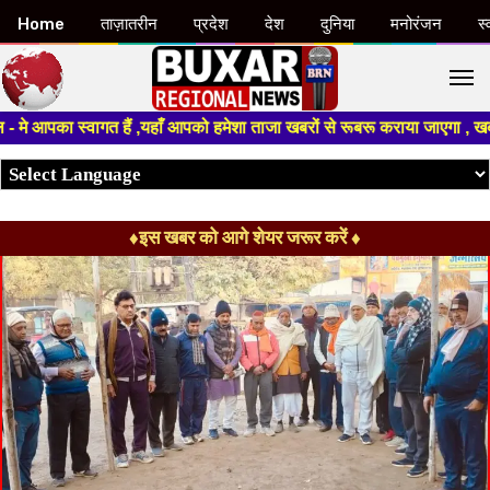
Home
ताज़ातरीन
प्रदेश
देश
दुनिया
मनोरंजन
स्
M
स्वागत हैं ,यहाँ आपको हमेशा ताजा खबरों से रूबरू कराया जाएगा , खबर ओर विज्ञ
♦इस खबर को आगे शेयर जरूर करें ♦