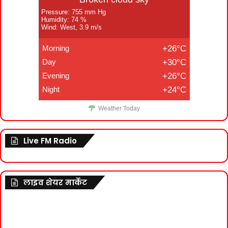
Pressure: 755 mm Hg
Humidity: 74 %
Wind: West, 3.9 m/s
Morning
+26°C
Day
+30°C
Evening
+26°C
Night
+24°C
Weather Today
Live FM Radio
लाइव शेयर मार्केट