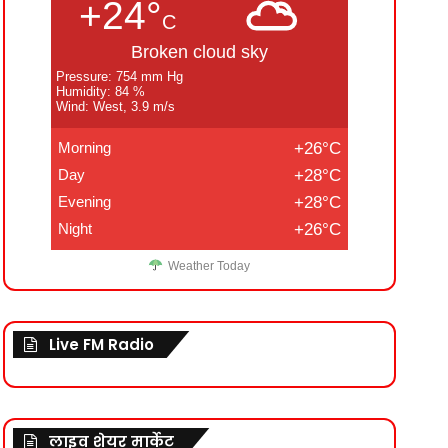
+24°
C
Broken cloud sky
Pressure: 754 mm Hg
Humidity: 84 %
Wind: West, 3.9 m/s
Morning
+26°C
Day
+28°C
Evening
+28°C
Night
+26°C
Weather Today
Live FM Radio
लाइव शेयर मार्केट