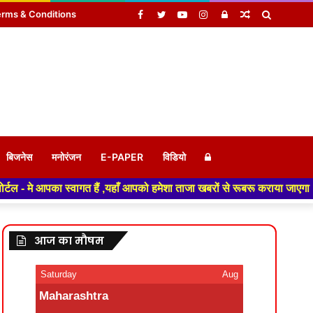
Facebook
Twitter
YouTube
Instagram
Log
Random
Search
rms & Conditions
In
Article
for
Log
बिजनेस
मनोरंजन
E-PAPER
विडियो
 हैं ,यहाँ आपको हमेशा ताजा खबरों से रूबरू कराया जाएगा , खबर ओर विज्ञापन के 
In
आज का मौषम
Saturday
Aug
Maharashtra