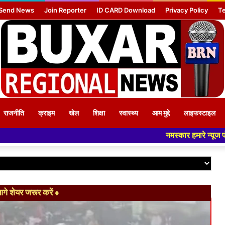
Send News
Join Reporter
ID CARD Download
Privacy Policy
Te
राजनीति
क्राइम
खेल
शिक्षा
स्वास्थ्य
आम मुद्दे
लाइफस्टाइल
नमस्कार हमारे न्यूज पोर्टल - मे आपका स्वागत
े शेयर जरूर करें ♦