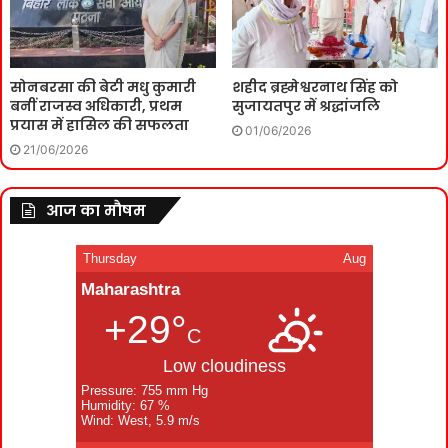
सोनबरसा की बेटी मधु कुमारी
शहीद ब्रह्मेश्वरनाथ सिंह को
बनीं राजस्व अधिकारी, प्रथम
सुजायतपुर में श्रद्धांजलि
प्रयास में हासिल की सफलता
01/06/2026
21/06/2026
आज का मौषम
Thursday
Aug
Maharashtra
+29°
C
Low cloudiness
Pressure: 755 mm Hg
Humidity: 67 %
Wind: West, 5.9 m/s