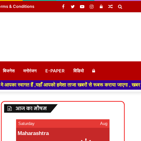
Facebook
Twitter
YouTube
Instagram
Log
Random
Search
rms & Conditions
In
Article
for
Log
बिजनेस
मनोरंजन
E-PAPER
विडियो
को हमेशा ताजा खबरों से रूबरू कराया जाएगा , खबर ओर विज्ञापन के लिए संपर्क कर
In
आज का मौषम
Saturday
Aug
Maharashtra