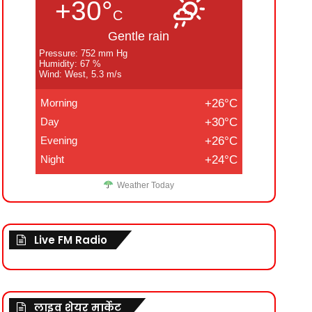
+30°
C
Gentle rain
Pressure: 752 mm Hg
Humidity: 67 %
Wind: West, 5.3 m/s
Morning
+26°C
Day
+30°C
Evening
+26°C
Night
+24°C
Weather Today
Live FM Radio
लाइव शेयर मार्केट