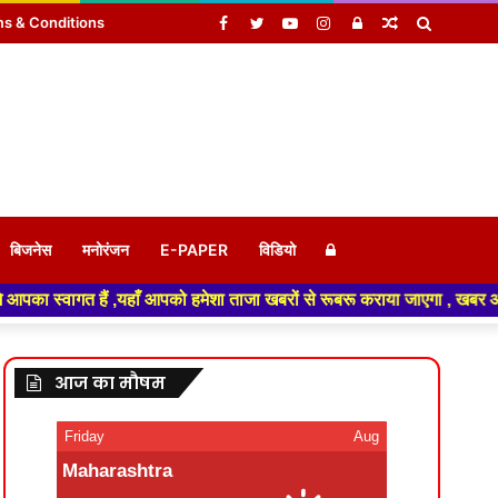
Facebook
Twitter
YouTube
Instagram
Log
Random
Search
s & Conditions
In
Article
for
Log
बिजनेस
मनोरंजन
E-PAPER
विडियो
को हमेशा ताजा खबरों से रूबरू कराया जाएगा , खबर ओर विज्ञापन के लिए संपर्क क
In
आज का मौषम
Friday
Aug
Maharashtra