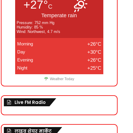
+27°
C
Temperate rain
Pressure: 752 mm Hg
Humidity: 85 %
Wind: Northwest, 4.7 m/s
Morning
+26°C
Day
+30°C
Evening
+26°C
Night
+25°C
Weather Today
Live FM Radio
लाइव शेयर मार्केट