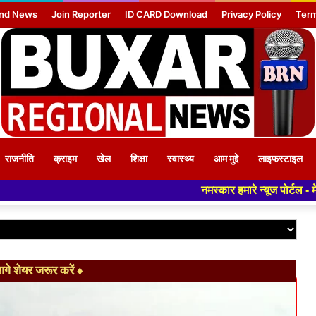
nd News
Join Reporter
ID CARD Download
Privacy Policy
Term
राजनीति
क्राइम
खेल
शिक्षा
स्वास्थ्य
आम मुद्दे
लाइफस्टाइल
नमस्कार हमारे न्यूज पोर्टल - मे आपका स्वागत हैं ,यहाँ आप
े शेयर जरूर करें ♦