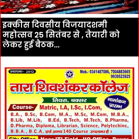
इक्कीस दिवसीय विजयादशमी
महोत्सव 25 सितंबर से , तैयारी को
लेकर हुई बैठक…