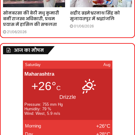
सोनबरसा की बेटी मधु कुमारी
शहीद ब्रह्मेश्वरनाथ सिंह को
बनीं राजस्व अधिकारी, प्रथम
सुजायतपुर में श्रद्धांजलि
प्रयास में हासिल की सफलता
01/06/2026
21/06/2026
आज का मौषम
Saturday
Aug
Maharashtra
+26°
C
Drizzle
Pressure: 755 mm Hg
Humidity: 79 %
Wind: West, 5.9 m/s
Morning
+26°C
Day
+28°C