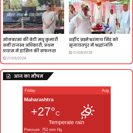
सोनबरसा की बेटी मधु कुमारी
शहीद ब्रह्मेश्वरनाथ सिंह को
बनीं राजस्व अधिकारी, प्रथम
सुजायतपुर में श्रद्धांजलि
प्रयास में हासिल की सफलता
01/06/2026
21/06/2026
आज का मौषम
Friday
Aug
Maharashtra
+27°
C
Temperate rain
Pressure: 752 mm Hg