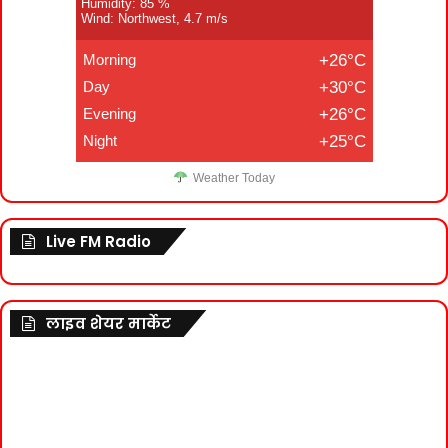
Humidity: 85 %
Wind: Northwest, 4.7 m/s
Morning
+26°C
Day
+30°C
Evening
+26°C
Night
+25°C
Weather Today
Live FM Radio
लाइव शेयर मार्केट