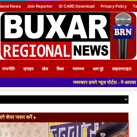
Send News
Join Reporter
ID CARD Download
Privacy Policy
Te
राजनीति
क्राइम
खेल
शिक्षा
स्वास्थ्य
आम मुद्दे
लाइफस्टाइल
नमस्कार हमारे न्यूज पोर्टल - मे आपका स्वागत हैं ,यहाँ आपको हमेशा 
े शेयर जरूर करें ♦