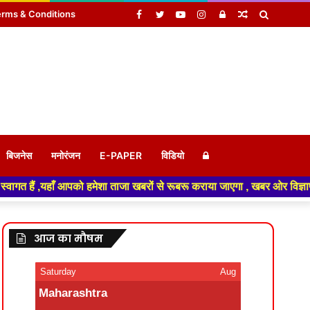
Facebook
Twitter
YouTube
Instagram
Log
Random
Search
rms & Conditions
In
Article
for
Log
बिजनेस
मनोरंजन
E-PAPER
विडियो
ताजा खबरों से रूबरू कराया जाएगा , खबर ओर विज्ञापन के लिए संपर्क करे +91 99
In
आज का मौषम
Saturday
Aug
Maharashtra