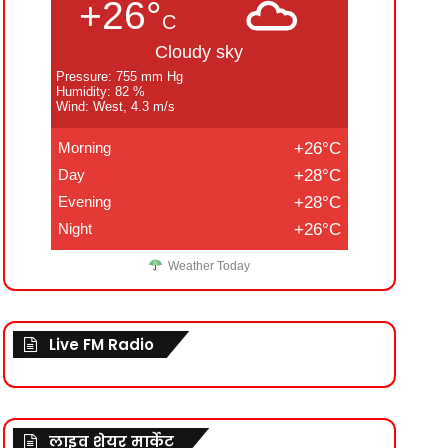
+26°
C
Cloudy sky
Pressure: 755 mm Hg
Humidity: 82 %
Wind: West, 4.3 m/s
Morning
+26°C
Day
+28°C
Evening
+28°C
Night
+26°C
Weather Today
Live FM Radio
लाइव शेयर मार्केट